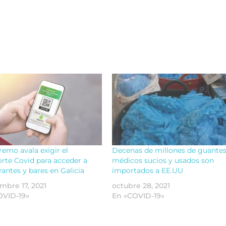
remo avala exigir el
Decenas de millones de guante
rte Covid para acceder a
médicos sucios y usados son
rantes y bares en Galicia
importados a EE.UU
mbre 17, 2021
octubre 28, 2021
OVID-19»
En «COVID-19»