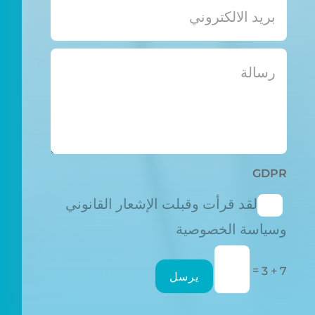
GDPR
لقد قرأت وقبلت الإشعار القانوني
وسياسة الخصوصية
=
7 + 3
يرسل