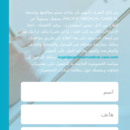
يتم إبلاغ الطرف المهتم بأن بياناته ستتم معالجتها بواسطة
PACIFIC MEDICAL CARE SL. بصفتك مسؤولاً عن
العلاج من أجل حضور استفسارك ، وعند الاقتضاء ، اتخاذ
الإجراءات اللازمة للرد عليه ، ما لم تخبرنا بذلك. إرادتك ضد.
يتم إضفاء الشرعية على هذا العلاج عن طريق موافقتك.
يمكنك ممارسة حقوقك في الوصول والتصحيح والحذف
والمعارضة والقيود وقابلية النقل على العنوان
. يمكنك الرجوع إلى
legal@pacificalmedical-care.com
سياسة الخصوصية الخاصة بنا للحصول على معلومات
إضافية ومفصلة حول معالجة البيانات الشخصية.