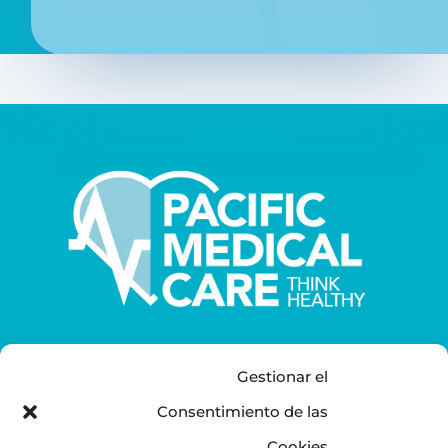
Gestionar el
CENTRAL OFFICE
Consentimiento de las
C/ Camareros 11 San Lorenzo del Escorial
Cookies